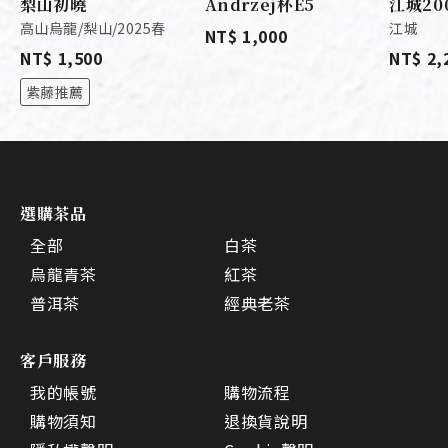
梨山初曉
Andrzej杯E5
江城20
高山烏龍/梨山/2025春
江城
NT$ 1,000
NT$ 1,500
NT$ 2,
紫藤推薦
選購茶品
全部
白茶
烏龍青茶
紅茶
普洱茶
經典老茶
客戶服務
我的帳號
購物流程
購物須知
退換貨說明