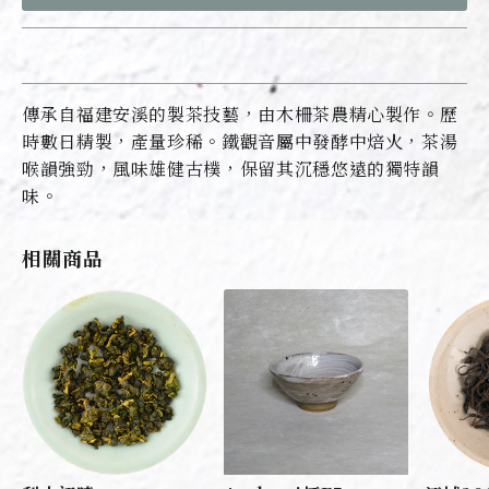
傳承自福建安溪的製茶技藝，由木柵茶農精心製作。歷
時數日精製，產量珍稀。鐵觀音屬中發酵中焙火，茶湯
喉韻強勁，風味雄健古樸，保留其沉穩悠遠的獨特韻
味。
相關商品