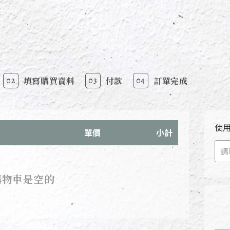
02
填寫購買資料
03
付款
04
訂單完成
使
單價
小計
購物車是空的