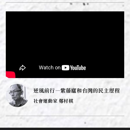
逆風前行—紫藤廬和台灣的民主歷程
社會運動家 鄭村棋