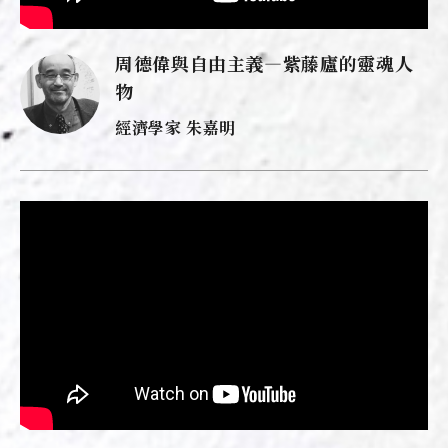
周德偉與自由主義—紫藤廬的靈魂人
物
經濟學家 朱嘉明