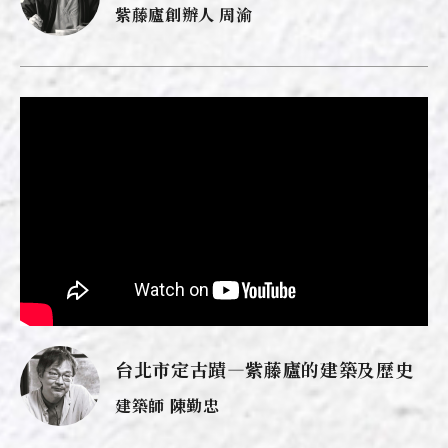
紫藤廬創辦人 周渝
台北市定古蹟—紫藤廬的建築及歷史
建築師 陳勤忠