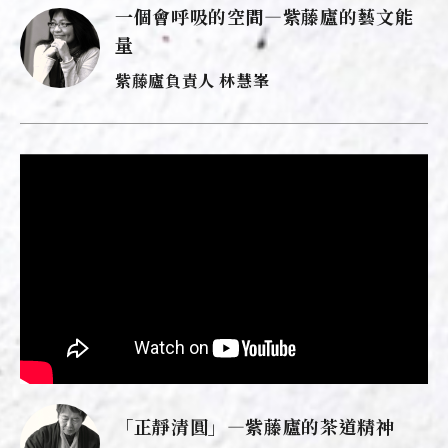
一個會呼吸的空間—紫藤廬的藝文能
量
紫藤廬負責人 林慧峯
「正靜清圓」—紫藤廬的茶道精神