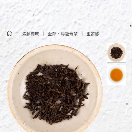
、
紫藤商城
全部
烏龍青茶
重發酵