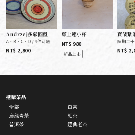
Andrzej多彩圓盤
顧上翎小杯
寶燄緊
A、B、C、D / 4件可選
陳期二十年
NT$ 980
NT$ 2,800
NT$ 2,
新品上市
選購茶品
全部
白茶
烏龍青茶
紅茶
普洱茶
經典老茶