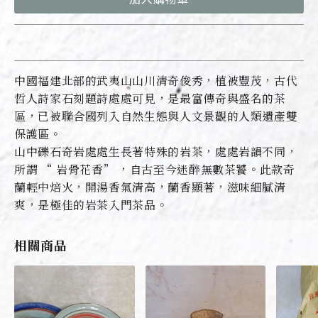
中國福建北部的武夷山山川清奇俊秀，植被豐茂，古代
哲人詩家石刻題詩處處可見，是最富傳奇與盛名的茶
區，已被聯合國列入自然生態與人文景觀的人類遺產雙
保護區。
山中礫石奇岩處處生長著特殊的岩茶，處處岩韻不同，
所謂 “ 岩骨花香” ，自古至今迷醉無數茶饕。此款奇
蘭輕中焙火，開湯香氣清高，蘭香顯著，滋味細膩清
爽，是極佳的岩茶入門茶品。
相關商品