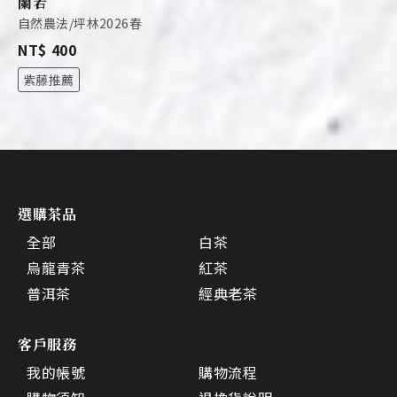
蘭若
自然農法/坪林2026春
NT$ 400
紫藤推薦
選購茶品
全部
白茶
烏龍青茶
紅茶
普洱茶
經典老茶
客戶服務
我的帳號
購物流程