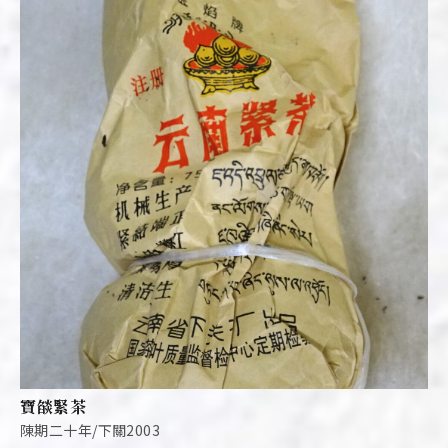
寶燄緊茶
陳期二十年/下關2003