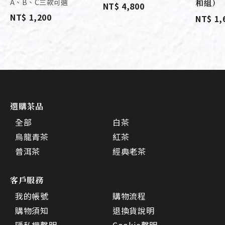
A、B、C三款可選
和組）
NT$ 4,800
NT$ 1,200
NT$ 1,
選購茶品
全部
白茶
烏龍青茶
紅茶
普洱茶
經典老茶
客戶服務
我的帳號
購物流程
購物須知
退換貨說明