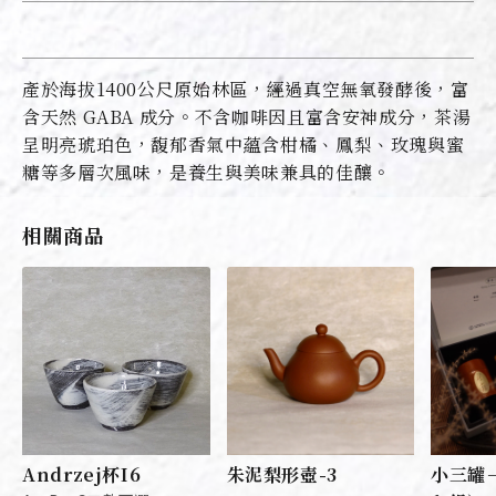
產於海拔1400公尺原始林區，經過真空無氧發酵後，富
含天然 GABA 成分。不含咖啡因且富含安神成分，茶湯
呈明亮琥珀色，馥郁香氣中蘊含柑橘、鳳梨、玫瑰與蜜
糖等多層次風味，是養生與美味兼具的佳釀。
相關商品
Andrzej杯I6
朱泥梨形壺-3
小三罐