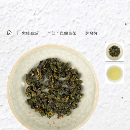
、
紫藤商城
全部
烏龍青茶
輕發酵