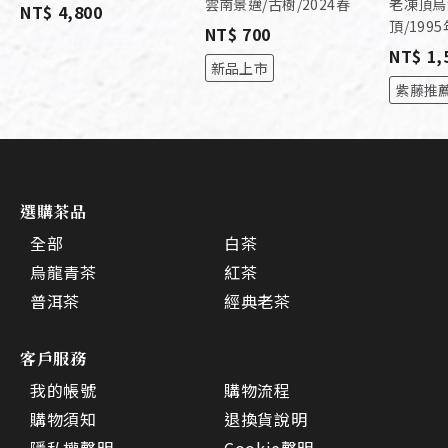
雲南景邁/古樹/2024春
老凍頂烏
NT$ 4,800
頂/199
NT$ 700
NT$ 1,
新品上市
紫藤推
選購茶品
全部
白茶
烏龍青茶
紅茶
普洱茶
經典老茶
客戶服務
我的帳號
購物流程
購物須知
退換貨說明