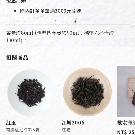
優惠活動
國內訂單單筆滿3000元免運
容量約80ml (標準四杯壺約90ml；標準六杯壺約
130ml)。
相關商品
紅玉
江城2006
戴宏洋
南投魚池/2025夏
江城
NT$ 25