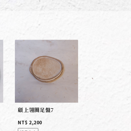
顧上翎圈足盤7
來青
四大經典茶區/生態
NT$ 2,200
洱 （附贈精緻純手