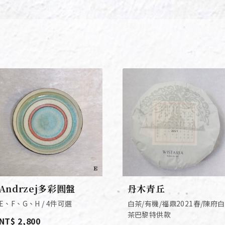
Andrzej多彩圓盤
丹木青丘
E、F、G、H / 4件可選
白茶/有機/福鼎2021春/陳府白
茶巴黎特供款
NT$ 2,800