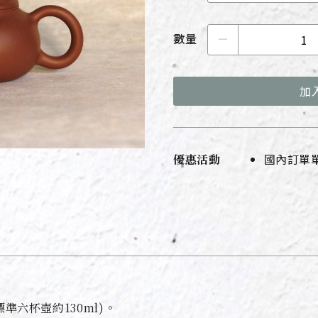
數量
加
國內訂單單
優惠活動
標準六杯壺約130ml)。