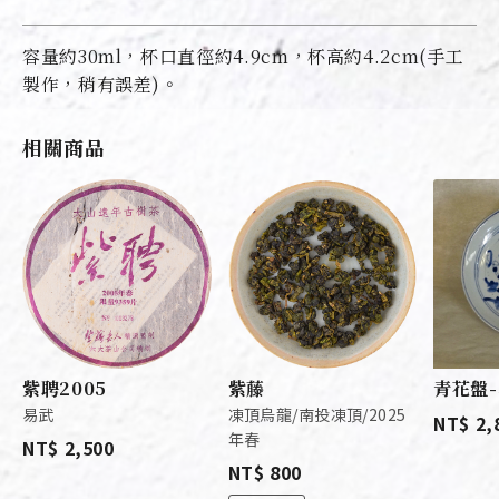
容量約30ml，杯口直徑約4.9cm，杯高約4.2cm(手工
製作，稍有誤差)。
相關商品
紫聘2005
紫藤
青花盤-
易武
凍頂烏龍/南投凍頂/2025
NT$ 2,
年春
NT$ 2,500
NT$ 800