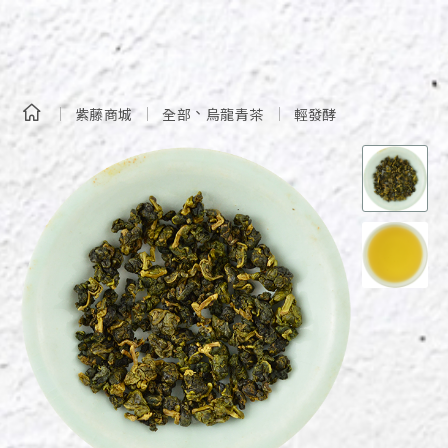
、
紫藤商城
全部
烏龍青茶
輕發酵