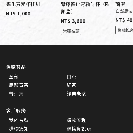
德化青瓷杯托組
紫藤德化青釉勻杯（附
蘭若
錦盒）
自然農法/
NT$ 1,000
NT$ 40
NT$ 3,600
紫藤推
紫藤推薦
選購茶品
全部
白茶
烏龍青茶
紅茶
普洱茶
經典老茶
客戶服務
我的帳號
購物流程
購物須知
退換貨說明