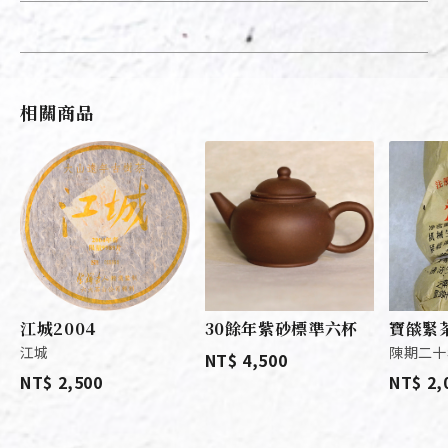
相關商品
江城2004
30餘年紫砂標準六杯
寶燄緊
江城
陳期二十年
NT$ 4,500
NT$ 2,500
NT$ 2,