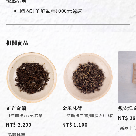
優惠活動
國內訂單單筆滿3000元免運
相關商品
正岩奇蘭
金風沐荷
戴宏洋
自然農法/武夷岩茶
自然農法白鷺/峨眉2019春
NT$ 26
NT$ 2,200
NT$ 1,100
新品上
紫藤推薦