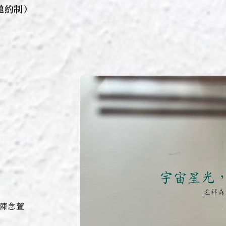
0（邀約制）
e
陳念萱