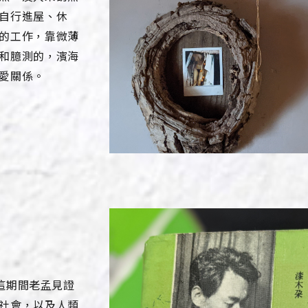
自行進屋、休
的工作，靠微薄
和臆測的，濱海
愛關係。
，這期間老孟見證
社會，以及人類