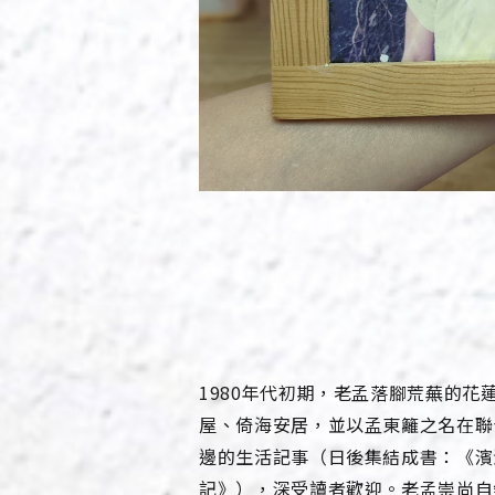
1980年代初期，老孟落腳荒蕪的花
屋、倚海安居，並以孟東籬之名在聯
邊的生活記事（日後集結成書：《濱
記》），深受讀者歡迎。老孟崇尚自