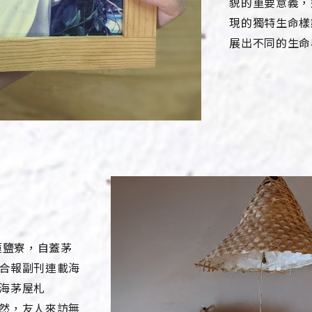
貌的重要意義，
現的獨特生命樣
展出不同的生命
蓮鹽寮，自蓋茅
合報副刊連載海
海茅屋札
然，友人來訪無