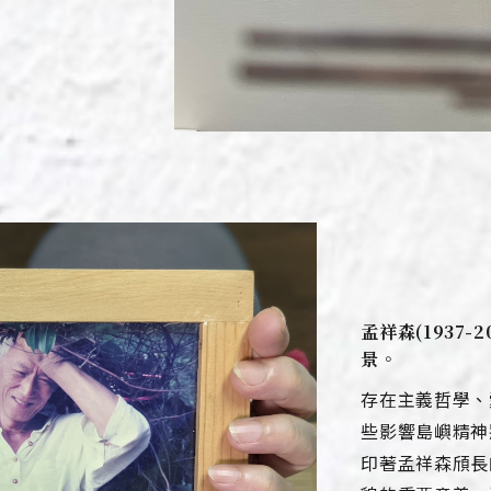
孟祥森
(1937-2
景。
存在主義哲學、
些影響島嶼精神
印著孟祥森頎長