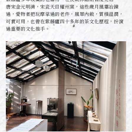
唐宋金元明清，宋瓷天目耀州窯，這些歲月風霜冶鍊
過，愛物者把玩摩挲過的老件，風華內斂，質樸溫潤，
可賞可用，也曾在紫藤廬四十多年的茶文化歷程，扮演
過重要的文化推手。